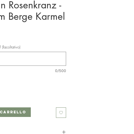
n Rosenkranz -
m Berge Karmel
zzo
(facoltativo)
0/500
 carrello