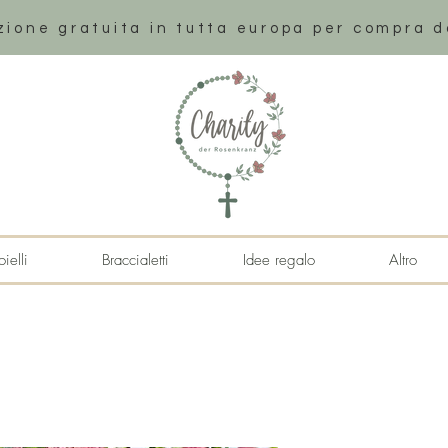
zione gratuita in tutta europa per compra d
ielli
Braccialetti
Idee regalo
Altro