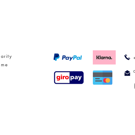
arity
 me