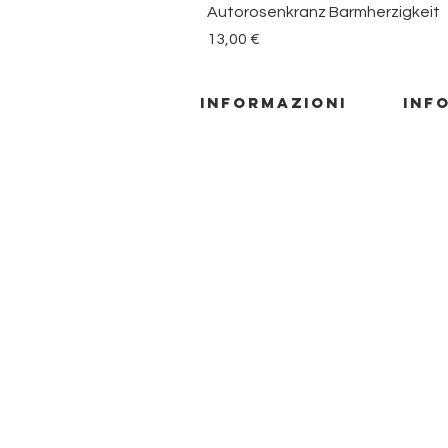
Autorosenkranz Barmherzigkeit
Prezzo
13,00 €
informazioni
inf