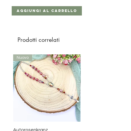
Aggiungi al carrello
Prodotti correlati
Nuovo
Nuovo
Autorosenkranz
Aquamarin Rosenkranz 