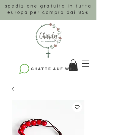
spedizione gratuita in tutta
europa per compra dai 85€
Chatte auf WhatsApp