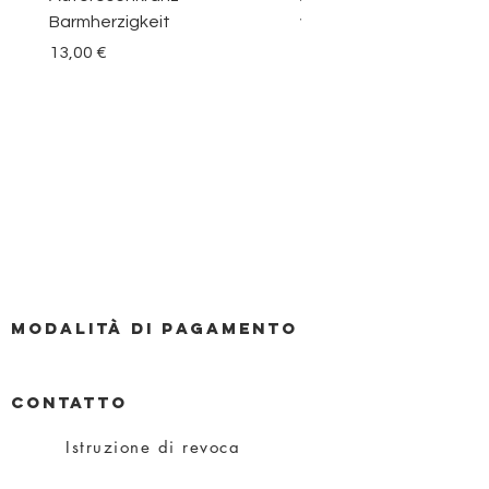
Barmherzigkeit
vom Berge Karmel
Prezzo
Prezzo
13,00 €
30,00 €
Modalità di pagamento
CONTATTO
Istruzione di revoca