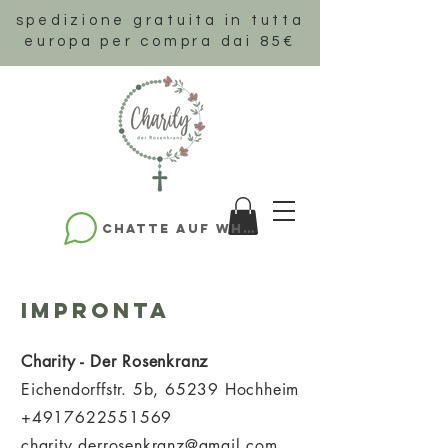
spedizione gratuita in tutta
europa per compra dai 85€
Chatte auf WhatsApp
impronta
Charity - Der Rosenkranz
Eichendorffstr. 5b, 65239 Hochheim
+4917622551569
charity.derrosenkranz@gmail.com