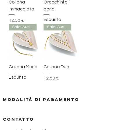
Collana
Orecchini di
Immacolata
perla
Esaurito
Prezzo
12,50 €
Sale-Ausverkauf
Sale-Ausverkauf
Collana Maria
Collana Duo
Esaurito
Prezzo
12,50 €
Modalità di pagamento
CONTATTO