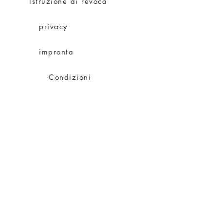
Istruzione di revoca
privacy
impronta
Condizioni
spedizione
Su Charity
Su di me