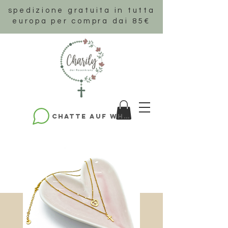
spedizione gratuita in tutta
europa per compra dai 85€
Chatte auf WhatsApp