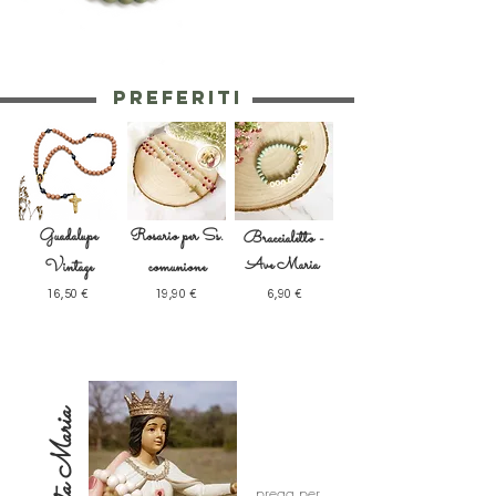
PREFERITI
Guadalupe
Rosario per Ss.
Braccialetto -
Ave Maria
Vintage
comunione
16,50 €
19,90 €
6,90 €
Santa Maria
prega per