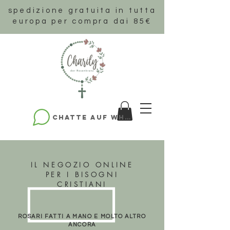
spedizione gratuita in tutta
europa per compra dai 85€
Chatte auf WhatsApp
IL NEGOZIO ONLINE
PER I BISOGNI
CRISTIANI
ROSARI FATTI A MANO E MOLTO ALTRO
ANCORA