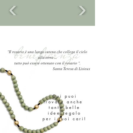
ACQUISTA ORA
beneficenza
"Il rosario è una lunga catena che collega il cielo
alla terra ...
tutto può essere ottenuto con il rosario ".
Santa Teresa di Lisieux
Qui puoi
trovare anche
tante belle
idee regalo
per i tuoi cari!