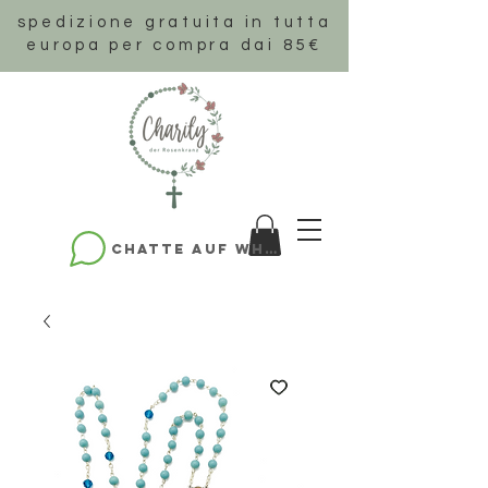
spedizione gratuita in tutta
europa per compra dai 85€
Chatte auf WhatsApp