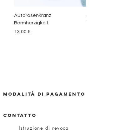
Autorosenkranz
Aquamarin Rosenkranz 
Barmherzigkeit
vom Berge Karmel
Prezzo
Prezzo
13,00 €
30,00 €
Modalità di pagamento
CONTATTO
Istruzione di revoca