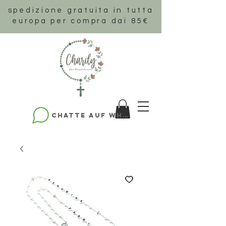
spedizione gratuita in tutta
europa per compra dai 85€
Chatte auf WhatsApp