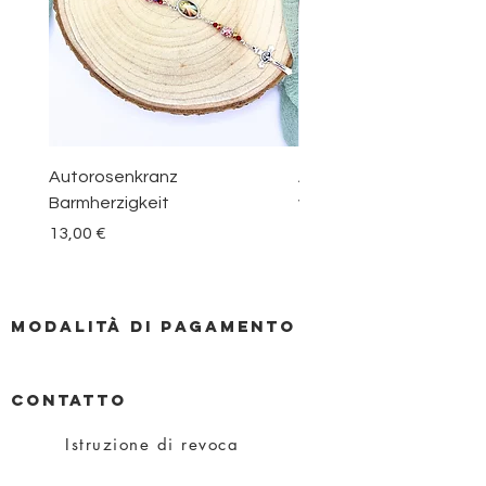
Autorosenkranz
Aquamarin Rosenkranz 
Barmherzigkeit
vom Berge Karmel
Prezzo
Prezzo
13,00 €
30,00 €
Modalità di pagamento
CONTATTO
Istruzione di revoca