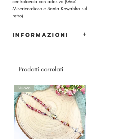
centrotavola con adesivo (Gesù
Misericordioso e Santa Kowalska sul
retro)
INFORMAZIONI
Materiale: perle di legno lucide
Grandezza della perla: 8 mm
Colore perla: bianco / rosso vino
Prodotti correlati
Nuovo
Nuovo