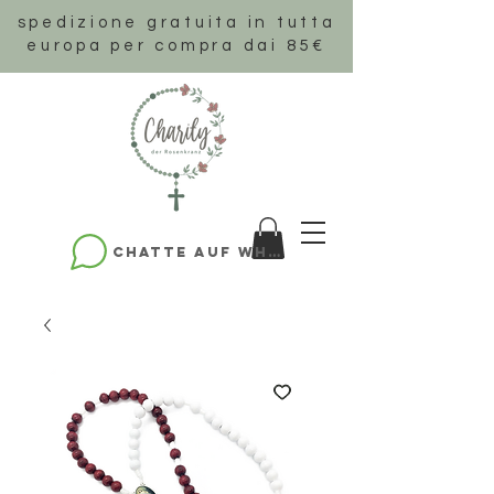
spedizione gratuita in tutta
europa per compra dai 85€
Chatte auf WhatsApp