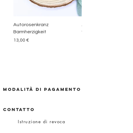
Autorosenkranz
Aquamarin Rosenkranz 
Barmherzigkeit
vom Berge Karmel
Prezzo
Prezzo
13,00 €
30,00 €
Modalità di pagamento
CONTATTO
Istruzione di revoca