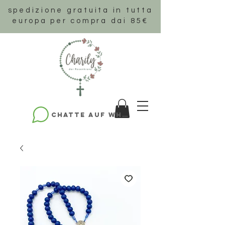
spedizione gratuita in tutta
europa per compra dai 85€
Chatte auf WhatsApp