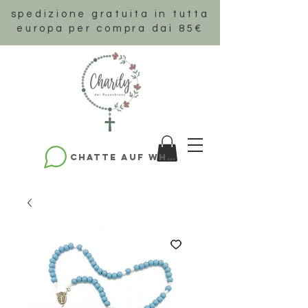
spedizione gratuita in tutta
europa per compra dai 85€
Chatte auf WhatsApp