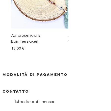
Autorosenkranz
Aquamarin Rosenkranz 
Barmherzigkeit
vom Berge Karmel
Prezzo
Prezzo
13,00 €
30,00 €
Modalità di pagamento
CONTATTO
Istruzione di revoca