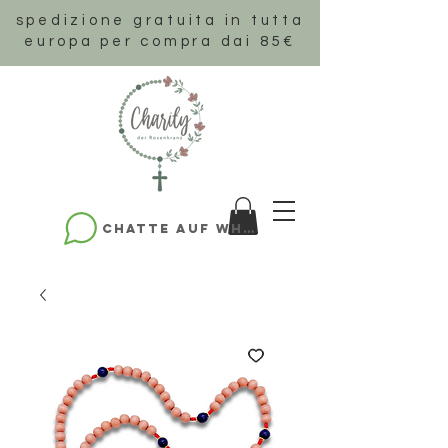
spedizione gratuita in tutta
europa per compra dai 85€
Chatte auf WhatsApp