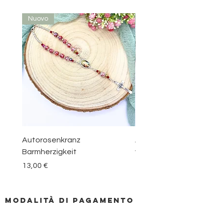
Nuovo
Nuovo
Autorosenkranz
Aquamarin Rosenkranz 
Barmherzigkeit
vom Berge Karmel
Prezzo
Prezzo
13,00 €
30,00 €
Modalità di pagamento