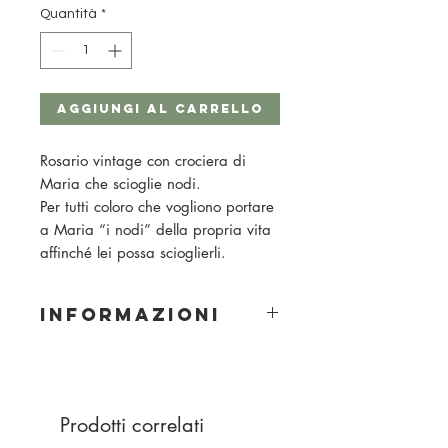
Quantità
*
Aggiungi al carrello
Rosario vintage con crociera di
Maria che scioglie nodi.
Per tutti coloro che vogliono portare
a Maria “i nodi” della propria vita
affinché lei possa scioglierli.
INFORMAZIONI
Materiale: legno
Dimensione della perla: 10 mm
Colore perla: albicocca chiaro, blu
notte
Prodotti correlati
Colore corda: rosso