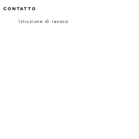
CONTATTO
Istruzione di revoca
privacy
impronta
Condizioni
spedizione
Su Charity
Su di me