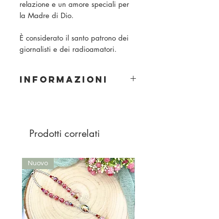
relazione e un amore speciali per
la Madre di Dio.
È considerato il santo patrono dei
giornalisti e dei radioamatori.
INFORMAZIONI
Materiale: legno
Dimensione della perla: 8 mm
Colore perla: blu e beige
Colore corda: beige
Prodotti correlati
Inoltre: Medaglia Miracolosa
Nuovo
Nuovo