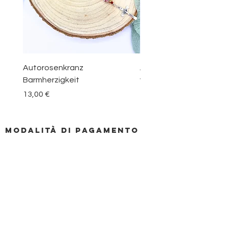
Autorosenkranz
Aquamarin Rosenkranz 
Barmherzigkeit
vom Berge Karmel
Prezzo
Prezzo
13,00 €
30,00 €
Modalità di pagamento
CONTATTO
Istruzione di revoca
privacy