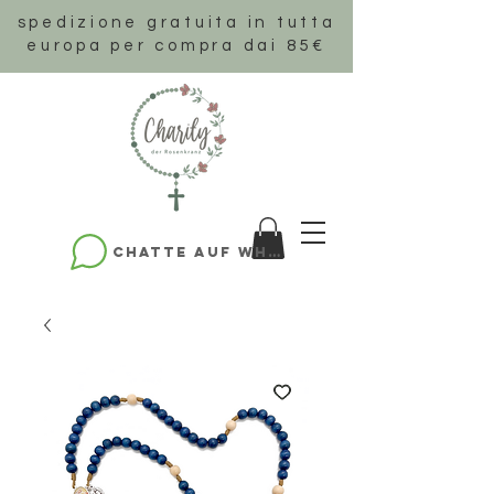
spedizione gratuita in tutta
europa per compra dai 85€
Chatte auf WhatsApp