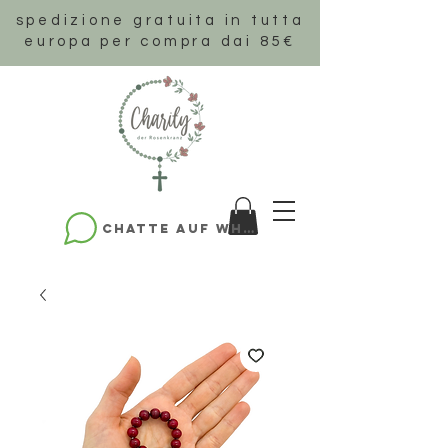
spedizione gratuita in tutta
europa per compra dai 85€
Chatte auf WhatsApp