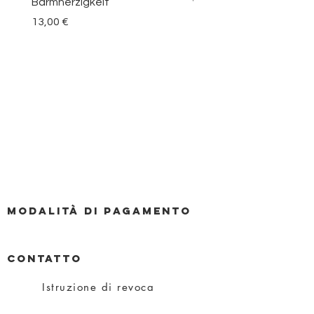
Barmherzigkeit
vom Berge Karmel
Prezzo
Prezzo
13,00 €
30,00 €
Modalità di pagamento
CONTATTO
Istruzione di revoca