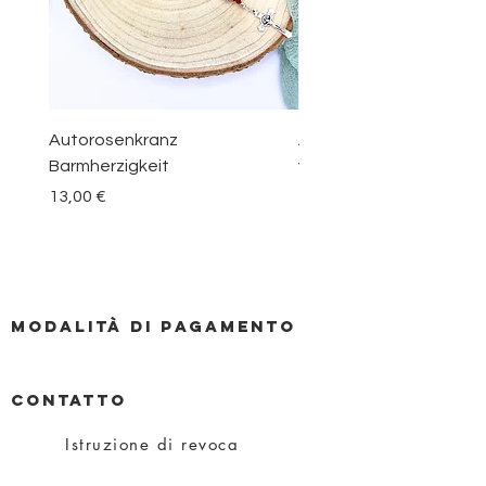
Autorosenkranz
Aquamarin Rosenkranz 
Barmherzigkeit
vom Berge Karmel
Prezzo
Prezzo
13,00 €
30,00 €
Modalità di pagamento
CONTATTO
Istruzione di revoca