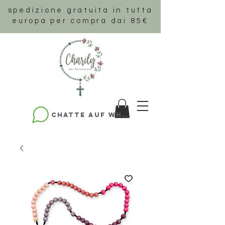
spedizione gratuita in tutta
europa per compra dai 85€
Chatte auf WhatsApp