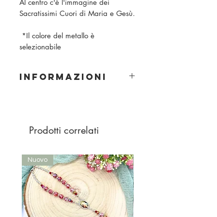
Al centro c'è l'immagine dei
Sacratissimi Cuori di Maria e Gesù.
*Il colore del metallo è
selezionabile
INFORMAZIONI
Materiale: legno
Dimensione della perla: 10 mm
Colori perle: rosa chiaro, rosa cipria,
rosa, lilla, viola
Prodotti correlati
Colore corda: blu scuro
Colore del metallo: scegli tra
argento e oro
Nuovo
Nuovo