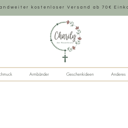
andweiter k
ostenloser Versand ab 70€ Eink
chmuck
Armbänder
Geschenkideen
Anderes