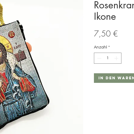
Rosenkran
Ikone
Preis
7,50 €
Anzahl
*
In den Ware