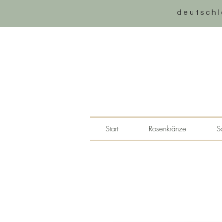
deutschl
Start
Rosenkränze
S