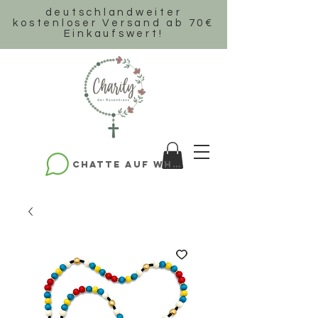
deutschlandweiter
k
ostenloser Versand ab 70€
Einkaufswert!
Chatte auf WhatsApp