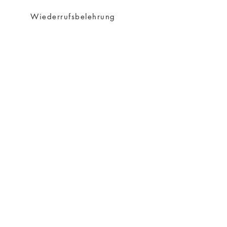
Wiederrufsbelehrung
Datenschutz
Impressum
AGB
Versand
Über Charity
Über mich