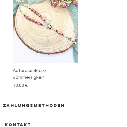
New
New
Autorosenkranz
Aquamarin Rosenkranz 
Barmherzigkeit
vom Berge Karmel
Preis
Preis
13,00 €
30,00 €
zahlungsmethoden
KONTAKT