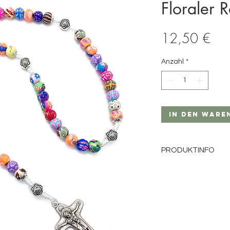
Floraler 
Prei
12,50 €
Anzahl
*
In den Ware
PRODUKTINFO
Material: Fimoperlen
Perlengröße: 8mm
Perlenfarbe: gemust