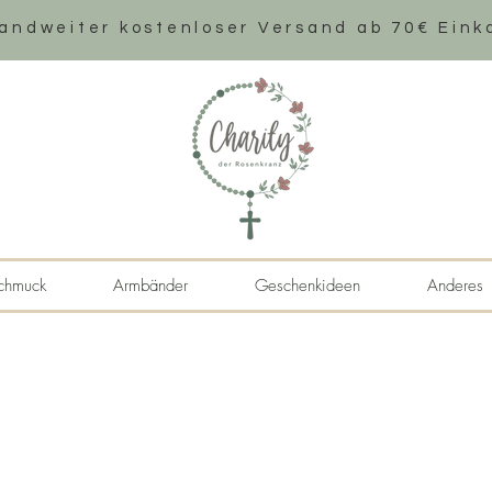
andweiter k
ostenloser Versand ab 70€ Eink
chmuck
Armbänder
Geschenkideen
Anderes