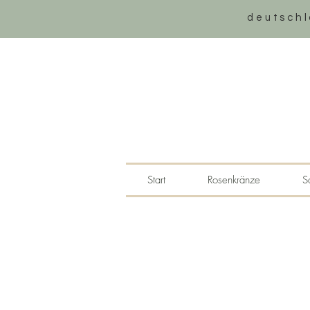
deutschl
Start
Rosenkränze
S