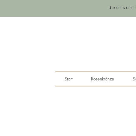
deutschl
Start
Rosenkränze
S