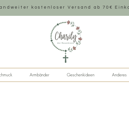
andweiter k
ostenloser Versand ab 70€ Eink
chmuck
Armbänder
Geschenkideen
Anderes