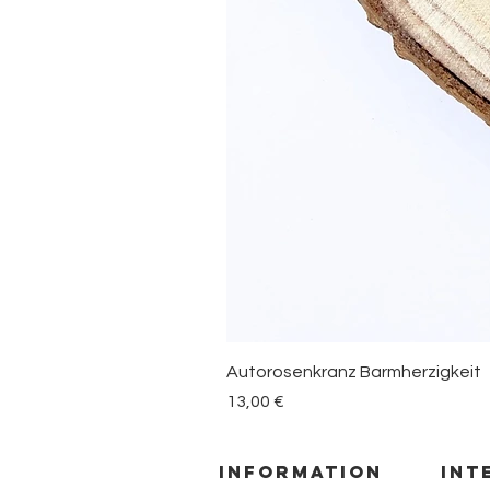
Autorosenkranz Barmherzigkeit
Preis
13,00 €
information
INT