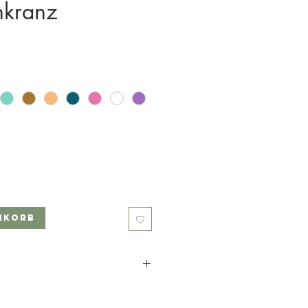
nkranz
nkorb