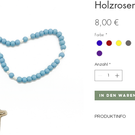
Holzrose
Preis
8,00 €
Farbe
*
Anzahl
*
In den Ware
PRODUKTINFO
Materiel: Holz
Perlengröße: 8mm