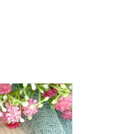
u
New