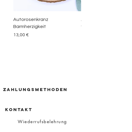
Autorosenkranz
Aquamarin Rosenkranz 
Barmherzigkeit
vom Berge Karmel
Preis
Preis
13,00 €
30,00 €
zahlungsmethoden
KONTAKT
Wiederrufsbelehrung