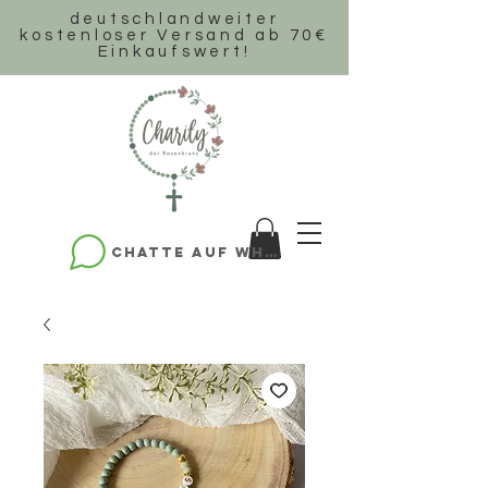
deutschlandweiter
k
ostenloser Versand ab 70€
Einkaufswert!
Chatte auf WhatsApp