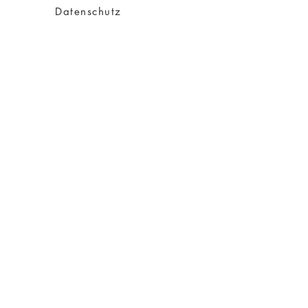
Datenschutz
Impressum
AGB
Versand
Über Charity
Über mich