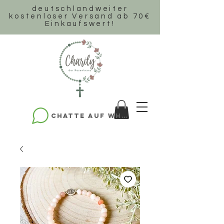
deutschlandweiter
k
ostenloser Versand ab 70€
Einkaufswert!
Chatte auf WhatsApp