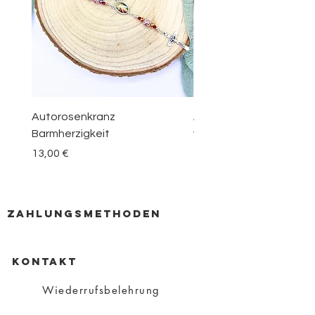
Autorosenkranz
Aquamarin Rosenkranz 
Barmherzigkeit
vom Berge Karmel
Preis
Preis
13,00 €
30,00 €
zahlungsmethoden
KONTAKT
Wiederrufsbelehrung