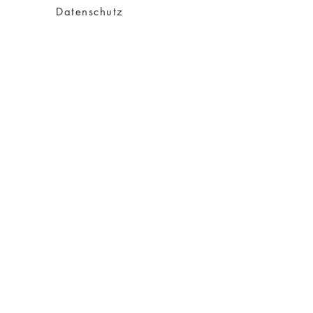
Datenschutz
Impressum
AGB
Versand
Über Charity
Über mich