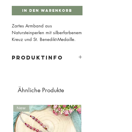
In den Warenkorb
Zartes Armband aus
Natursteinperlen mit silberfarbenem
Kreuz und St. Benedikt-Medaille.
PRODUKTINFO
Perlengröße: 6mm
Farben: verschiedene Beige- und
Orangetöne, weiß
Metallfarbe: silber
Ähnliche Produkte
New
New