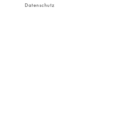
Datenschutz
Impressum
AGB
Versand
Über Charity
Über mich