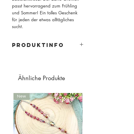
passt hervorragend zum Frühling
und Sommer! Ein tolles Geschenk
für jeden der etwas alltägliches
sucht.
PRODUKTINFO
Material: Jaspisperlen und
Edelstahlkreuz und Perle
Perlengröße: 6mm
Perlenfarbe: helles grün, und leichte
Ähnliche Produkte
Sandtöne (Halbedelstein)
New
New