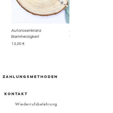
Autorosenkranz
Aquamarin Rosenkranz 
Barmherzigkeit
vom Berge Karmel
Preis
Preis
13,00 €
30,00 €
zahlungsmethoden
KONTAKT
Wiederrufsbelehrung