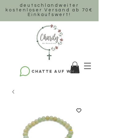
deutschlandweiter
k
ostenloser Versand ab 70€
Einkaufswert!
Chatte auf WhatsApp