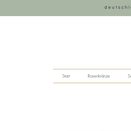
deutschl
Start
Rosenkränze
S