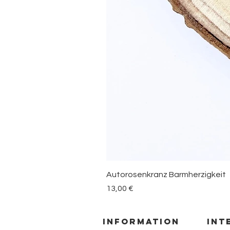
Autorosenkranz Barmherzigkeit
Preis
13,00 €
information
INT