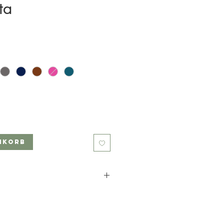
ta
nkorb
Glasperlen