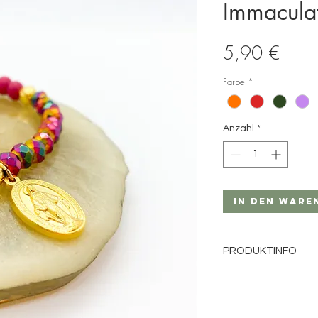
Immacula
Preis
5,90 €
Farbe
*
Anzahl
*
In den Ware
PRODUKTINFO
Material: Holz- und 
Perlengröße: 6mm