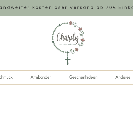
andweiter k
ostenloser Versand ab 70€ Eink
chmuck
Armbänder
Geschenkideen
Anderes