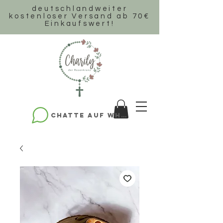
deutschlandweiter
k
ostenloser Versand ab 70€
Einkaufswert!
Chatte auf WhatsApp