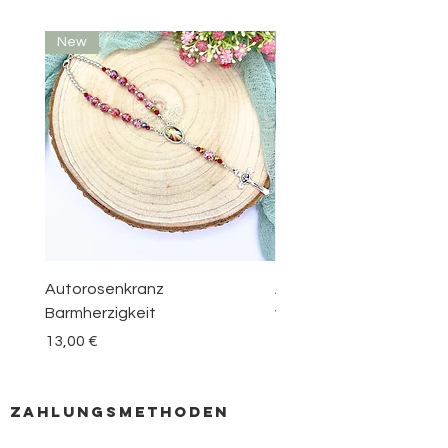
New
New
Autorosenkranz
Aquamarin Rosenkranz 
Barmherzigkeit
vom Berge Karmel
Preis
Preis
13,00 €
30,00 €
zahlungsmethoden