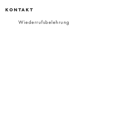
KONTAKT
Wiederrufsbelehrung
Datenschutz
Impressum
AGB
Versand
Über Charity
Über mich