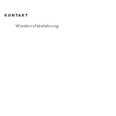
KONTAKT
Wiederrufsbelehrung
Datenschutz
Impressum
AGB
Versand
Über Charity
Über mich