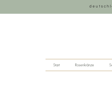
deutschl
Start
Rosenkränze
S