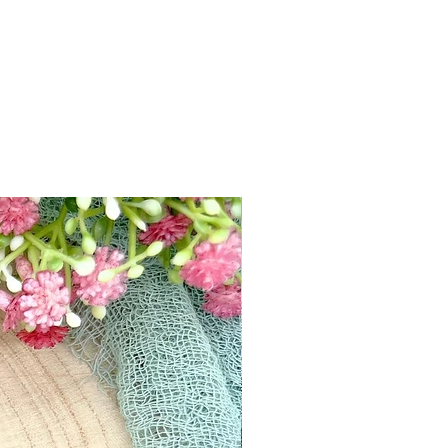
, dunkelblau, weiß
mmi gebunden)
New