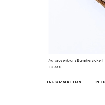
Autorosenkranz Barmherzigkeit
Preis
13,00 €
information
INT