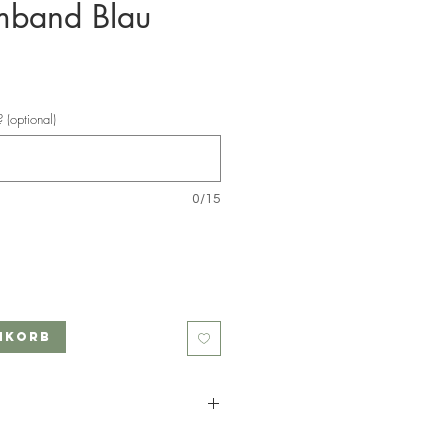
mband Blau
 (optional)
0/15
nkorb