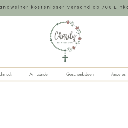
andweiter k
ostenloser Versand ab 70€ Eink
chmuck
Armbänder
Geschenkideen
Anderes