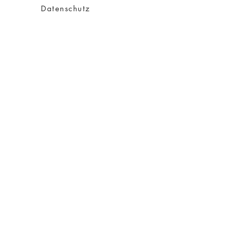
Datenschutz
Impressum
AGB
Versand
Über Charity
Über mich