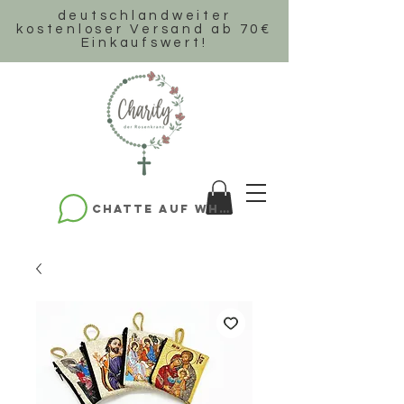
deutschlandweiter
k
ostenloser Versand ab 70€
Einkaufswert!
Chatte auf WhatsApp