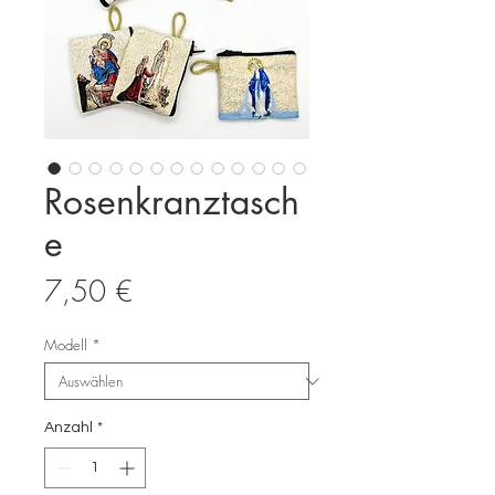
Rosenkranztasch
e
Preis
7,50 €
Modell
*
Anzahl
*