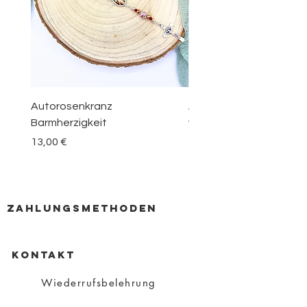
Autorosenkranz
Aquamarin Rosenkranz 
Barmherzigkeit
vom Berge Karmel
Preis
Preis
13,00 €
30,00 €
zahlungsmethoden
KONTAKT
Wiederrufsbelehrung