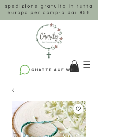
spedizione gratuita in tutta
europa per compra dai 85€
Chatte auf WhatsApp