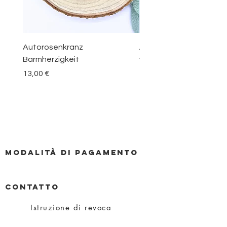
Autorosenkranz
Aquamarin Rosenkranz 
Barmherzigkeit
vom Berge Karmel
Prezzo
Prezzo
13,00 €
30,00 €
Modalità di pagamento
CONTATTO
Istruzione di revoca