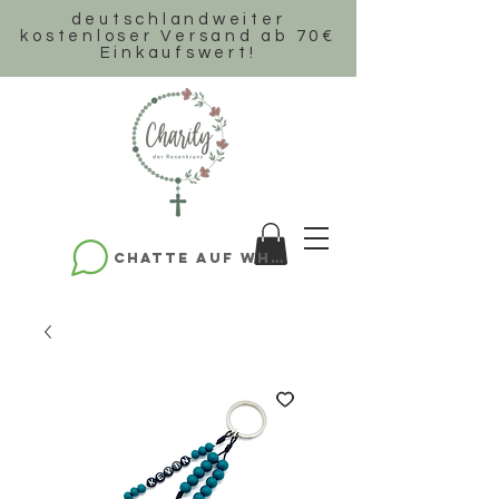
deutschlandweiter
k
ostenloser Versand ab 70€
Einkaufswert!
Chatte auf WhatsApp