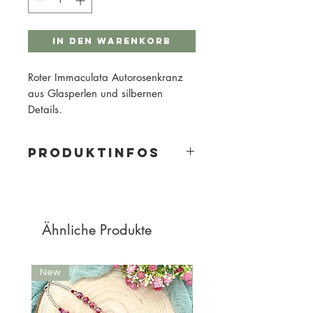
In den Warenkorb
Roter Immaculata Autorosenkranz
aus Glasperlen und silbernen
Details.
PRODUKTINFOS
Material: Glas- und Glasschliffperlen,
Metallperlen
Perlengröße: 8mm
Perlenfarbe: Rot
Ähnliche Produkte
Metallfarbe: Silber
New
New