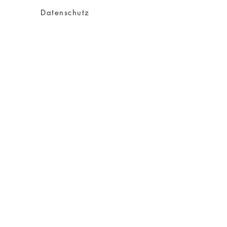
Datenschutz
Impressum
AGB
Versand
Über Charity
Über mich