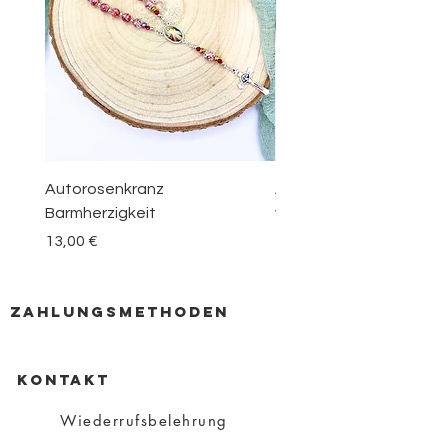
Autorosenkranz
Aquamarin Rosenkranz 
Barmherzigkeit
vom Berge Karmel
Preis
Preis
13,00 €
30,00 €
zahlungsmethoden
KONTAKT
Wiederrufsbelehrung