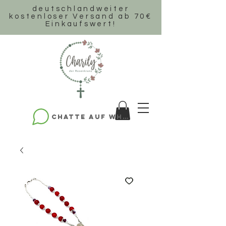
deutschlandweiter
k
ostenloser Versand ab 70€
Einkaufswert!
Chatte auf WhatsApp