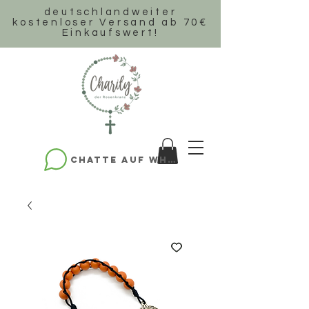
deutschlandweiter
k
ostenloser Versand ab 70€
Einkaufswert!
Chatte auf WhatsApp