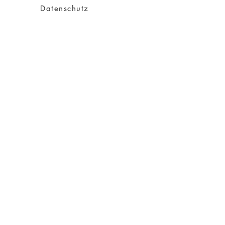
Datenschutz
Impressum
AGB
Versand
Über Charity
Über mich