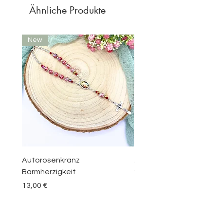
Ähnliche Produkte
New
New
Autorosenkranz
Aquamarin Rosenkranz 
Barmherzigkeit
vom Berge Karmel
Preis
Preis
13,00 €
30,00 €