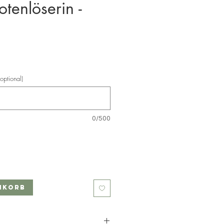
tenlöserin -
s
optional)
0/500
nkorb