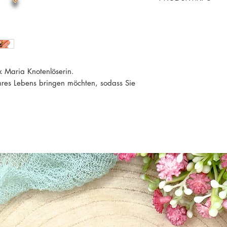
Material: Holz
Perlengröße: 10mm
Perlenfarbe: helles 
Kordelfarbe: Rot
k Maria Knotenlöserin.
ihres Lebens bringen möchten, sodass Sie