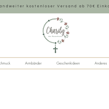
andweiter k
ostenloser Versand ab 70€ Eink
chmuck
Armbänder
Geschenkideen
Anderes