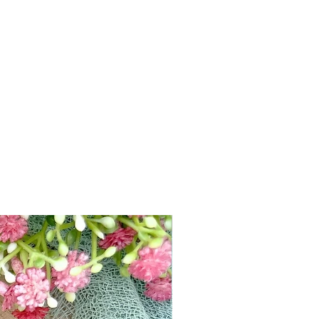
Apricot, Nachtblau
New