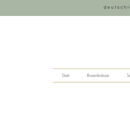
deutschl
Start
Rosenkränze
S