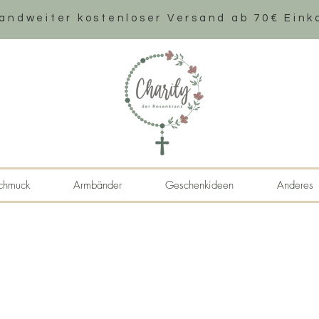
andweiter k
ostenloser Versand ab 70€ Eink
chmuck
Armbänder
Geschenkideen
Anderes