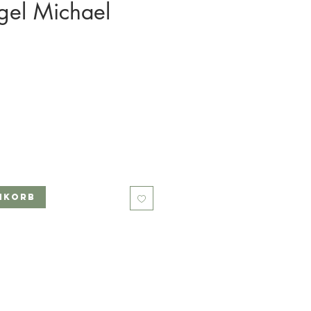
gel Michael
s
nkorb