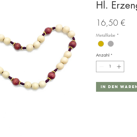
Hl. Erzen
Prei
16,50 €
Metallfarbe
*
Anzahl
*
In den Ware