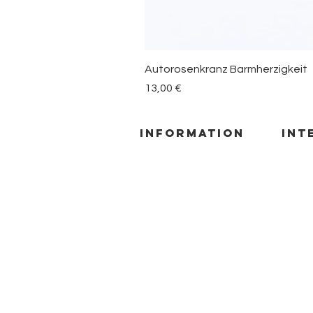
Autorosenkranz Barmherzigkeit
Preis
13,00 €
information
INT