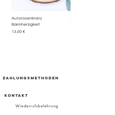
Autorosenkranz
Aquamarin Rosenkranz 
Barmherzigkeit
vom Berge Karmel
Preis
Preis
13,00 €
30,00 €
zahlungsmethoden
KONTAKT
Wiederrufsbelehrung