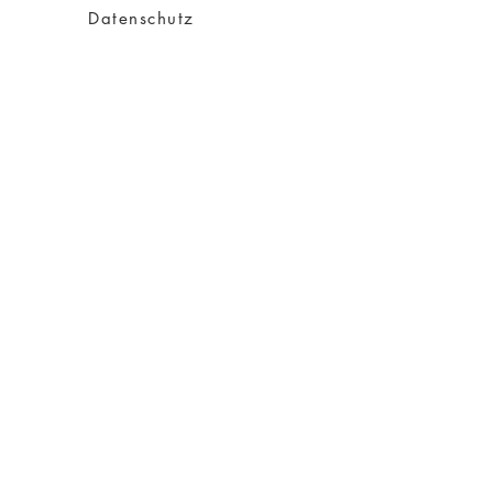
Datenschutz
Impressum
AGB
Versand
Über Charity
Über mich