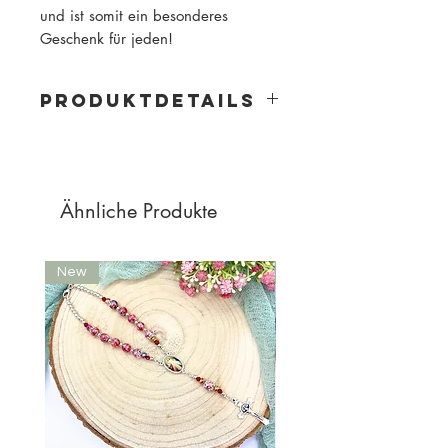
und ist somit ein besonderes
Geschenk für jeden!
PRODUKTDETAILS
Material: Holz
Perlengröße: 10mm
Perlenfarbe: verschiedene Blautöne
Kordelfarbe: Dunkelblau
Ähnliche Produkte
New
New