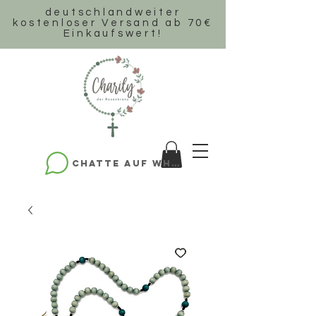
deutschlandweiter
k
ostenloser Versand ab 70€
Einkaufswert!
Chatte auf WhatsApp