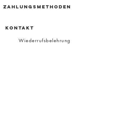
zahlungsmethoden
KONTAKT
Wiederrufsbelehrung
Datenschutz
Impressum
AGB
Versand
Über Charity
Über mich