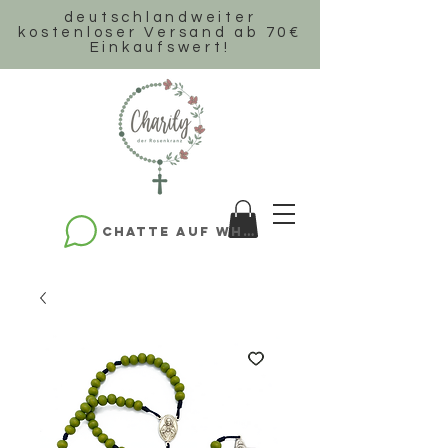
deutschlandweiter
k
ostenloser Versand ab 70€
Einkaufswert!
Chatte auf WhatsApp