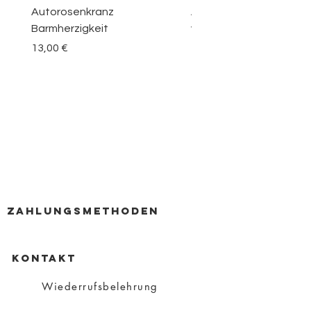
Autorosenkranz
Aquamarin Rosenkranz 
Barmherzigkeit
vom Berge Karmel
Preis
Preis
13,00 €
30,00 €
zahlungsmethoden
KONTAKT
Wiederrufsbelehrung