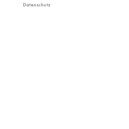
Datenschutz
Impressum
AGB
Versand
Über Charity
Über mich