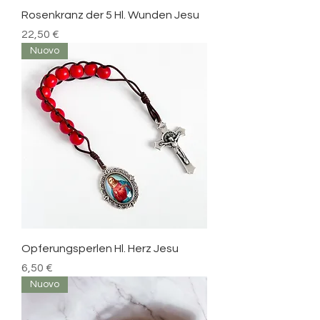
Rosenkranz der 5 Hl. Wunden Jesu
Prezzo
22,50 €
Nuovo
Opferungsperlen Hl. Herz Jesu
Prezzo
6,50 €
Nuovo