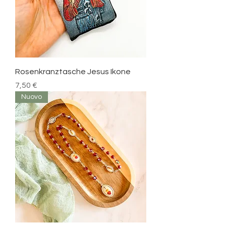
Rosenkranztasche Jesus Ikone
Prezzo
7,50 €
Nuovo