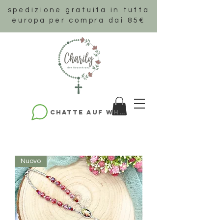
spedizione gratuita in tutta
europa per compra dai 85€
Chatte auf WhatsApp
Nuovo